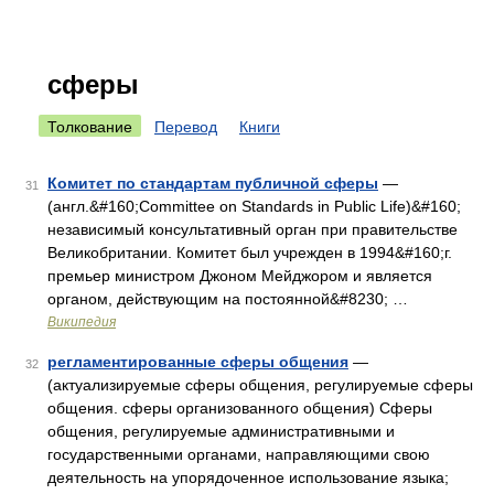
сферы
Толкование
Перевод
Книги
Комитет по стандартам публичной сферы
—
31
(англ.&#160;Committee on Standards in Public Life)&#160;
независимый консультативный орган при правительстве
Великобритании. Комитет был учрежден в 1994&#160;г.
премьер министром Джоном Мейджором и является
органом, действующим на постоянной&#8230; …
Википедия
регламентированные сферы общения
—
32
(актуализируемые сферы общения, регулируемые сферы
общения. сферы организованного общения) Сферы
общения, регулируемые административными и
государственными органами, направляющими свою
деятельность на упорядоченное использование языка;