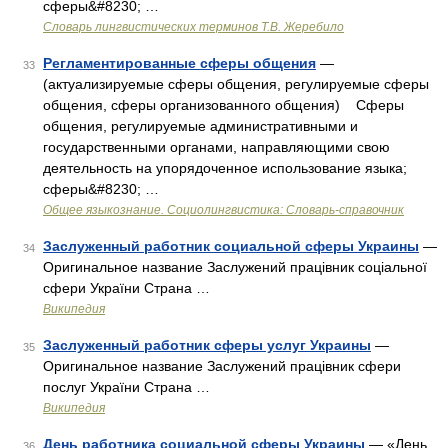
сферы&#8230; …
Словарь лингвистических терминов Т.В. Жеребило
Регламентированные сферы общения
—
33
(актуализируемые сферы общения, регулируемые сферы
общения, сферы организованного общения) Сферы
общения, регулируемые административными и
государственными органами, направляющими свою
деятельность на упорядоченное использование языка;
сферы&#8230; …
Общее языкознание. Социолингвистика: Словарь-справочник
Заслуженный работник социальной сферы Украины
—
34
Оригинальное название Заслужений працівник соціальної
сфери України Страна …
Википедия
Заслуженный работник сферы услуг Украины
—
35
Оригинальное название Заслужений працівник сфери
послуг України Страна …
Википедия
День работника социальной сферы Украины
— «День
36