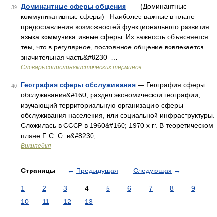
Доминантные сферы общения
— (Доминантные
39
коммуникативные сферы) Наиболее важные в плане
предоставления возможностей функционального развития
языка коммуникативные сферы. Их важность объясняется
тем, что в регулярное, постоянное общение вовлекается
значительная часть&#8230; …
Словарь социолингвистических терминов
География сферы обслуживания
— География сферы
40
обслуживания&#160; раздел экономической географии,
изучающий территориальную организацию сферы
обслуживания населения, или социальной инфраструктуры.
Сложилась в СССР в 1960&#160; 1970 х гг. В теоретическом
плане Г. С. О. в&#8230; …
Википедия
Страницы
←
Предыдущая
Следующая
→
1
2
3
4
5
6
7
8
9
10
11
12
13